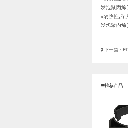
发泡聚丙烯
9隔热性,浮
发泡聚丙烯
下一篇：
E
推荐产品