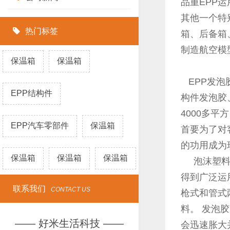
品重EPP
其他一个特
热门标签
箱、后备箱
制造航空模
保温箱
保温箱
EPP发泡
EPP结构件
构件发泡胶
4000多
EPP汽车零部件
保温箱
首要为了对
的功用成为
保温箱
保温箱
保温箱
泡沫塑料具
得到广泛运
联系我们
CONTACT US
枪式和管式
料。 发泡
—— 好米生活科技 ——
会迅速胀大