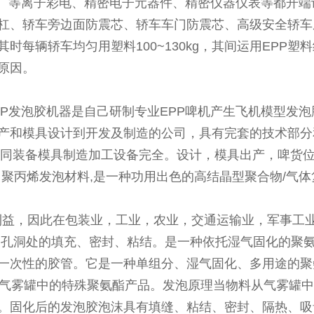
器、等离子彩电、精密电子元器件、精密仪器仪表等都开端
杠、轿车旁边面防震芯、轿车车门防震芯、高级安全轿车
辆轿车均匀用塑料100~130kg，其间运用EPP塑料约
原因。
EPP发泡胶机器是自己研制专业EPP啤机产生飞机模型发
出产和模具设计到开发及制造的公司，具有完套的技术部
一同装备模具制造加工设备完全。设计，模具出产，啤货
即聚丙烯发泡材料,是一种功用出色的高结晶型聚合物/气
益，因此在包装业，工业，农业，交通运输业，军事工
及孔洞处的填充、密封、粘结。是一种依托湿气固化的聚
一次性的胶管。它是一种单组分、湿气固化、多用途的聚
耐压气雾罐中的特殊聚氨酯产品。发泡原理当物料从气雾罐
。固化后的发泡胶泡沫具有填缝、粘结、密封、隔热、吸