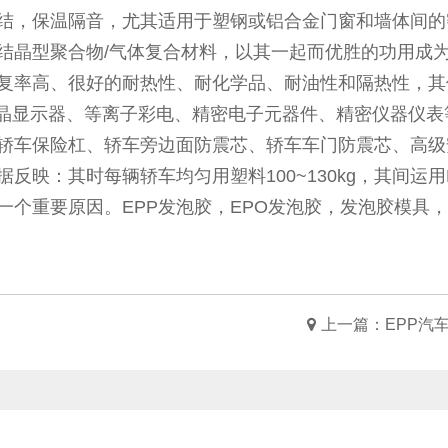
结，保温隔音，尤其适用于塑钢或铝合金门窗和墙体间的
高结晶型聚合物/气体复合材料，以其一起而优胜的功用成
恢复率高、很好的耐热性、耐化学品、耐油性和隔热性，
液晶显示器、等离子彩电、精密电子元器件、精密仪器仪表
轿车保险杠、轿车旁边面防震芯、轿车车门防震芯、高级
：其时每辆轿车均匀用塑料100~130kg，其间运用EP
个重要原因。EPP发泡胶，EPO发泡胶，发泡胶模具，E
上一篇：
EPP汽