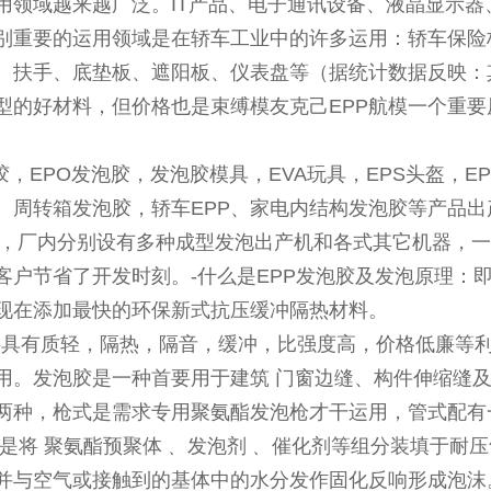
运用领域越来越广泛。IT产品、电子通讯设备、液晶显示
别重要的运用领域是在轿车工业中的许多运用：轿车保险
、扶手、底垫板、遮阳板、仪表盘等（据统计数据反映：其时每
型的好材料，但价格也是束缚模友克己EPP航模一个重要
胶，EPO发泡胶，发泡胶模具，EVA玩具，EPS头盔，
、周转箱发泡胶，轿车EPP、家电内结构发泡胶等产品
平方，厂内分别设有多种成型发泡出产机和各式其它机器，
客户节省了开发时刻。-什么是EPP发泡胶及发泡原理：
现在添加最快的环保新式抗压缓冲隔热材料。
有质轻，隔热，隔音，缓冲，比强度高，价格低廉等利
用。发泡胶是一种首要用于建筑 门窗边缝、构件伸缩缝
两种，枪式是需求专用聚氨酯发泡枪才干运用，管式配有
胶是将 聚氨酯预聚体﹑ 发泡剂﹑ 催化剂等组分装填于
并与空气或接触到的基体中的水分发作固化反响形成泡沫