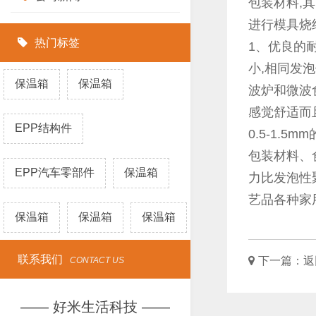
包装材料,
进行模具烧
热门标签
1、优良的耐
小,相同发
保温箱
保温箱
波炉和微波
感觉舒适而
EPP结构件
0.5-1.
包装材料、
EPP汽车零部件
保温箱
力比发泡性
艺品各种家
保温箱
保温箱
保温箱
联系我们
下一篇：
返
CONTACT US
—— 好米生活科技 ——